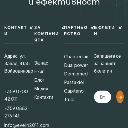
и ефективност
КОНТАКТ
ЗА
ПАРТНЬО
БЮЛЕТИ
И
КОМПАНИ
РСТВО
Н
ЯТА
Адрес: ул.
Запишете се
Chanteclair
За нас
Запад, 4135
за нашият
Dual power
Войводиново
бюлетин
Екип
Dermomed
Блог
Pasta del
Медия
Capitano
+359 0700
Контакти
42 011
Trudi
+359 0882
276 141
info@evelin2011.com