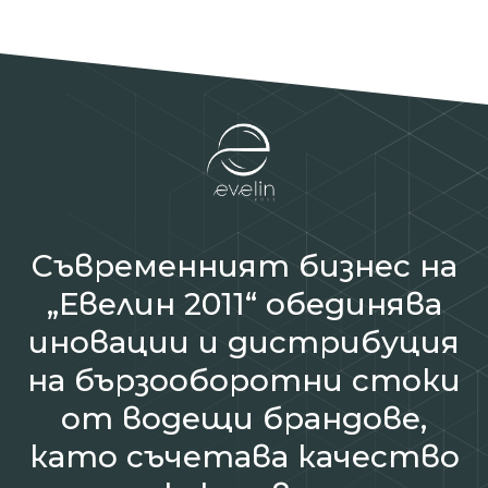
Съвременният бизнес на
„Евелин 2011“ обединява
иновации и дистрибуция
на бързооборотни стоки
от водещи брандове,
като съчетава качество