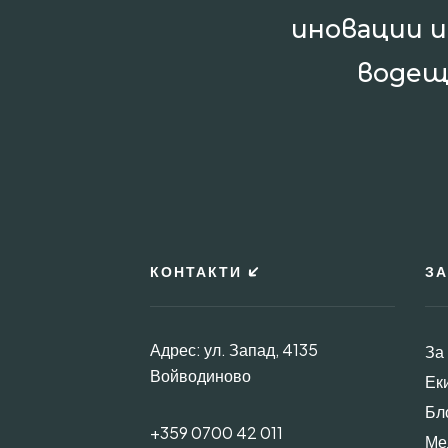
иновации 
водещ
КОНТАКТИ
ЗА
Адрес: ул. Запад, 4135
За
Войводиново
Ек
Бл
+359 0700 42 011
Ме