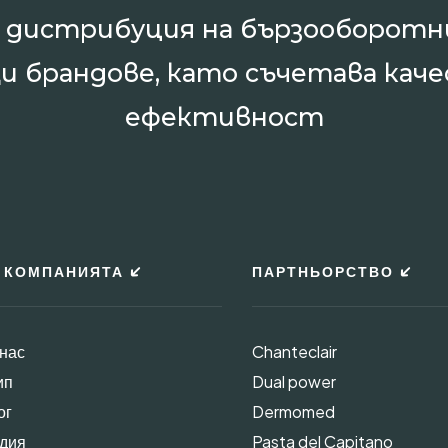
и дистрибуция на бързооборотн
и брандове, като съчетава каче
ефективност
 КОМПАНИЯТА
ПАРТНЬОРСТВО
 нас
Chanteclair
ип
Dual power
ог
Dermomed
дия
Pasta del Capitano