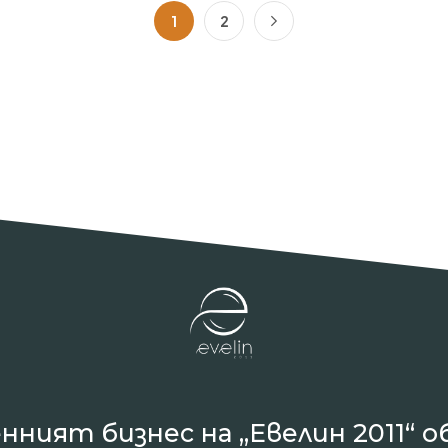
1
2
нният бизнес на „Евелин 2011“ о