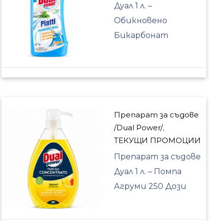
Дуал 1 л. –
Обикновено
Бикарбонат
Препарат за съдове
/Dual Power/
,
ТЕКУЩИ ПРОМОЦИИ
Препарат за съдове
Дуал 1 л. – Помпа
Агруми 250 Дози