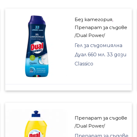
Без категория
,
Препарат за съдове
/Dual Power/
Гел за съдомиялна
Дуал 660 мл. 33 дози
Classico
Препарат за съдове
/Dual Power/
Препарат за съдове