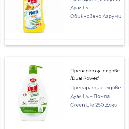
Дуал 1 л. –
Обикновено Агруми
Препарат за съдове
/Dual Power/
Препарат за съдове
Дуал 1 л. – Помпа
Green Life 250 Дози