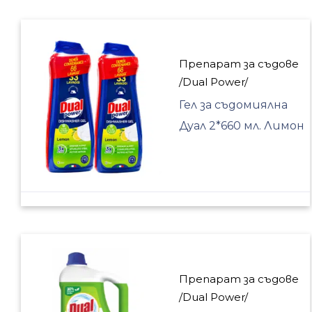
Препарат за съдове
/Dual Power/
Гел за съдомиялна
Дуал 2*660 мл. Лимон
Препарат за съдове
/Dual Power/