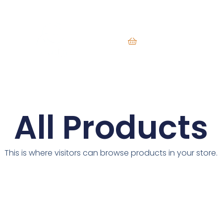
Екип
B2B
Контакти
За Нас
О
All Products
This is where visitors can browse products in your store.