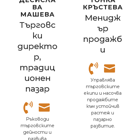
ВА
КРЪСТЕВА
МАШЕВА
Менидж
Търговс
ър
ки
продажб
директо
и
р,
традиц
ионен
Управлява
пазар
търговските
екипи и насочва
продажбите
към устойчив
растеж и
Ръководи
пазарно
търговските
развитие.
дейности и
развива