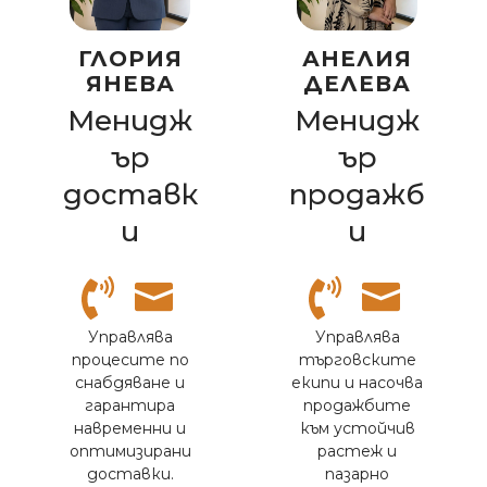
АНЕЛИЯ
ГЛОРИЯ
ДЕЛЕВА
ЯНЕВА
Менидж
Менидж
ър
ър
продажб
доставк
и
и
Управлява
Управлява
търговските
процесите по
екипи и насочва
снабдяване и
продажбите
гарантира
към устойчив
навременни и
растеж и
оптимизирани
пазарно
доставки.