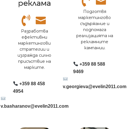
реклама
Подготвя
маркетингово
съдържание и
подпомага
Разработва
реализацията на
ефективни
рекламните
маркетингови
кампании.
стратегии и
изгражда силно
присъствие на
+359 88 588
марките.
9469
+359 88 458
v.georgieva@evelin2011.com
4954
v.basharanov@evelin2011.com