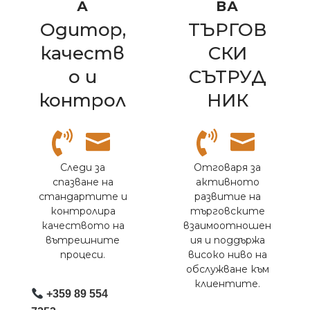
А
ВА
Одитор,
ТЪРГОВ
качеств
СКИ
о и
СЪТРУД
контрол
НИК
Следи за
Отговаря за
спазване на
активното
стандартите и
развитие на
контролира
търговските
качеството на
взаимоотношен
вътрешните
ия и поддържа
процеси.
високо ниво на
обслужване към
клиентите.
+359 89 554