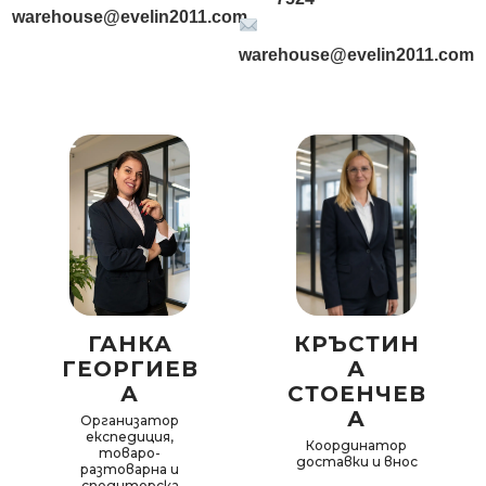
warehouse@evelin2011.com
warehouse@evelin2011.com
ГАНКА
КРЪСТИН
ГЕОРГИЕВ
А
А
СТОЕНЧЕВ
А
Организатор
експедиция,
Координатор
товаро-
доставки и внос
разтоварна и
спедиторска