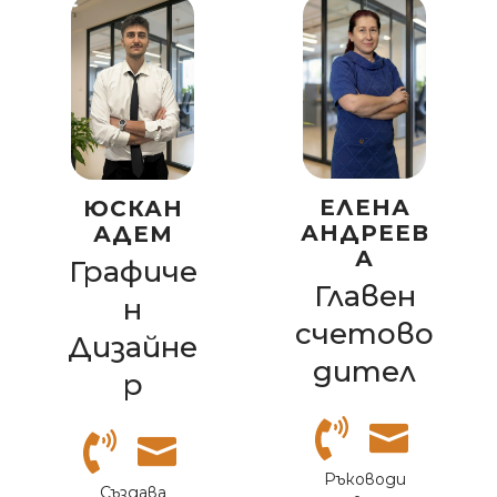
ЕЛЕНА
ЮСКАН
АНДРЕЕВ
АДЕМ
А
Графиче
Главен
н
счетово
Дизайне
дител
р
Ръководи
Създава