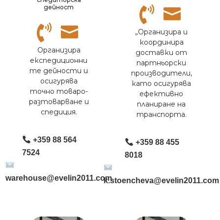
дейност
„Организира и
координира
Организира
доставки от
експедиционни
партньорски
те дейности и
производители,
осигурява
като осигурява
точно товаро-
ефективно
разтоварване и
планиране на
спедиция.
транспорта.
+359 88 564
+359 88 455
7524
8018
warehouse@evelin2011.com
k.stoencheva@evelin2011.com