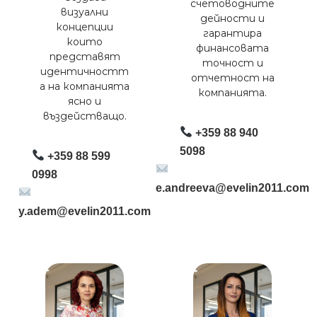
счетоводните
визуални
дейности и
концепции
гарантира
които
финансовата
представят
точност и
идентичностт
отчетност на
а на компанията
компанията.
ясно и
въздействащо.
+359 88 940
5098
+359 88 599
0998
e.andreeva@evelin2011.com
y.adem@evelin2011.com