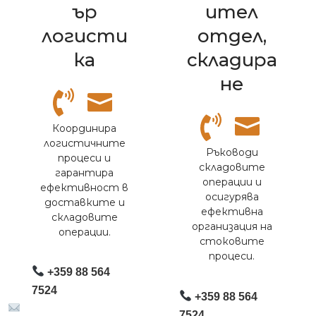
ър
ител
логисти
отдел,
ка
складира
не
Координира
логистичните
Ръководи
процеси и
складовите
гарантира
операции и
ефективност в
осигурява
доставките и
ефективна
складовите
организация на
операции.
стоковите
процеси.
+359 88 564
7524
+359 88 564
7524