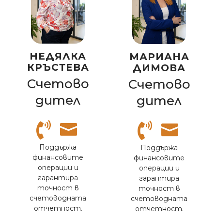
НЕДЯЛКА
МАРИАНА
КРЪСТЕВА
ДИМОВА
Счетово
Счетово
дител
дител
Поддържа
Поддържа
финансовите
финансовите
операции и
операции и
гарантира
гарантира
точност в
точност в
счетоводната
счетоводната
отчетност.
отчетност.