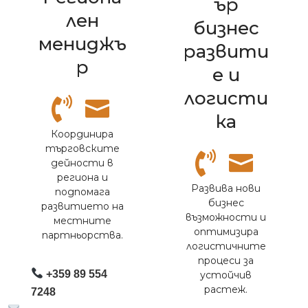
ър
лен
бизнес
мениджъ
развити
р
е и
логисти
ка
Координира
търговските
дейности в
региона и
Развива нови
подпомага
бизнес
развитието на
възможности и
местните
оптимизира
партньорства.
логистичните
процеси за
+359 89 554
устойчив
растеж.
7248