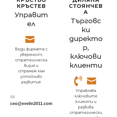
КРЪСТЕВ
СТОЯНЧЕВ
А
Управит
Търговс
ел
ки
директо
р,
Води фирмата с
увереност,
ключови
стратегическа
клиенти
визия и
стремеж към
устойчиво
развитие
Управлява
ключовите
клиенти и
ceo@evelin2011.com
развива
стратегически