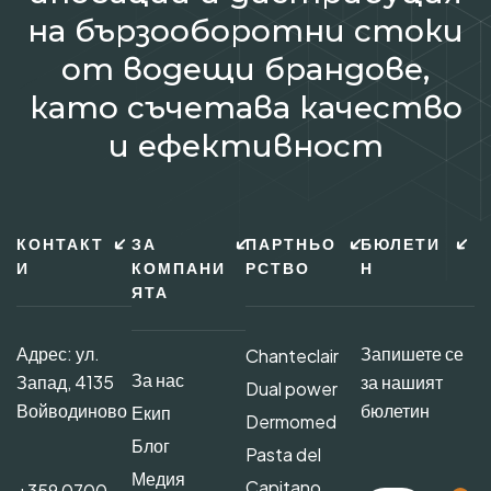
на бързооборотни стоки
от водещи брандове,
като съчетава качество
и ефективност
КОНТАКТ
ЗА
ПАРТНЬО
БЮЛЕТИ
И
КОМПАНИ
РСТВО
Н
ЯТА
Адрес: ул.
Запишете се
Chanteclair
За нас
Запад, 4135
за нашият
Dual power
Войводиново
бюлетин
Екип
Dermomed
Блог
Pasta del
Медия
Capitano
+359 0700