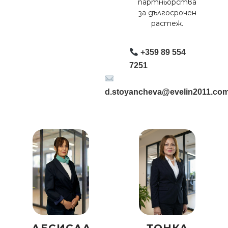
партньорства
за дългосрочен
растеж.
+359 89 554
7251
d.stoyancheva@evelin2011.co
ДЕСИСЛА
ТОНКА