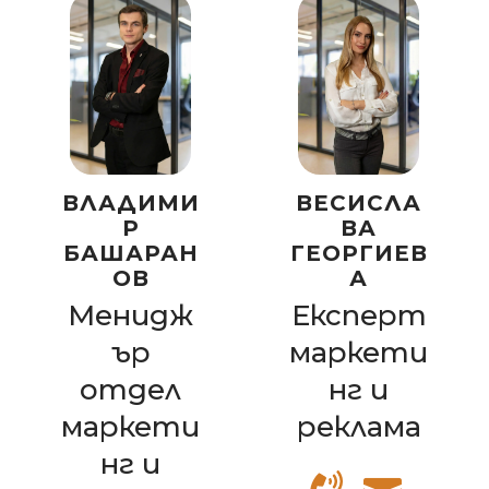
ВЛАДИМИ
ВЕСИСЛА
Р
ВА
БАШАРАН
ГЕОРГИЕВ
ОВ
А
Менидж
Експерт
ър
маркети
отдел
нг и
маркети
реклама
нг и