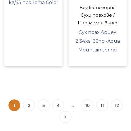
кг/45 пранета Color
Без категория
Сухи прахове /
Паралелен внос/
Сух прах Ариел
2.34кг. 36пр.-Aqua
Mountain spring
1
2
3
4
…
10
11
12