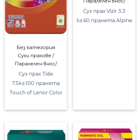
Паралелен внос/
Сух прах Vizir 3.3
кг.60 пранета Alpine
Без категория
Сухи прахове /
Паралелен внос/
Сух прах Tide
7.5кг.100 пранета
Touch of Lenor Color