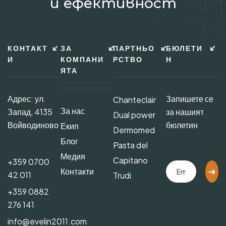
и ефективност
КОНТАКТ
ЗА
ПАРТНЬО
БЮЛЕТИ
И
КОМПАНИ
РСТВО
Н
ЯТА
Адрес: ул.
Запишете се
Chanteclair
За нас
Запад, 4135
за нашият
Dual power
Войводиново
бюлетин
Екип
Dermomed
Блог
Pasta del
Медия
Capitano
+359 0700
Контакти
42 011
Trudi
+359 0882
276 141
info@evelin2011.com