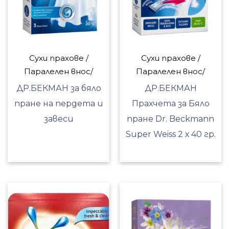
Сухи прахове /
Сухи прахове /
Паралелен внос/
Паралелен внос/
ДР.БЕКМАН за бяло
ДР.БЕКМАН
пране на пердета и
Прахчета за Бяло
завеси
пране Dr. Beckmann
Super Weiss 2 х 40 гр.