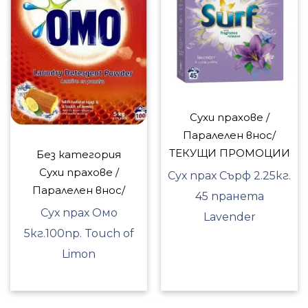
Сухи прахове /
Паралелен внос/
ТЕКУЩИ ПРОМОЦИИ
Без категория
Сухи прахове /
Сух прах Сърф 2.25кг.
Паралелен внос/
45 пранета
Сух прах Омо
Lavender
5кг.100пр. Touch of
Limon