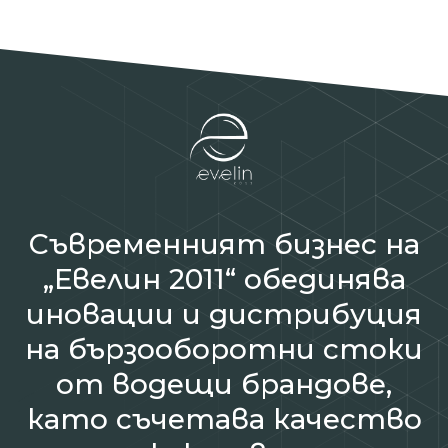
Съвременният бизнес на
„Евелин 2011“ обединява
иновации и дистрибуция
на бързооборотни стоки
от водещи брандове,
като съчетава качество