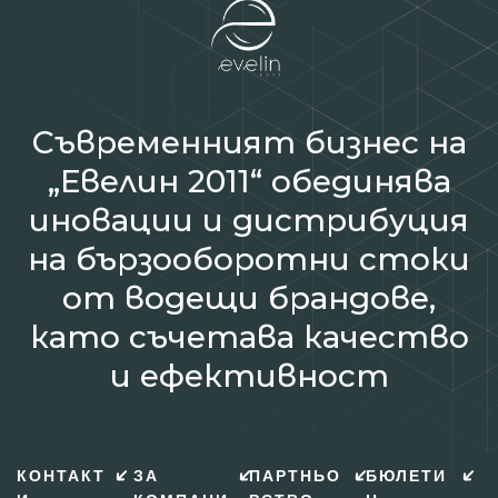
Съвременният бизнес на
„Евелин 2011“ обединява
иновации и дистрибуция
на бързооборотни стоки
от водещи брандове,
като съчетава качество
и ефективност
КОНТАКТ
ЗА
ПАРТНЬО
БЮЛЕТИ