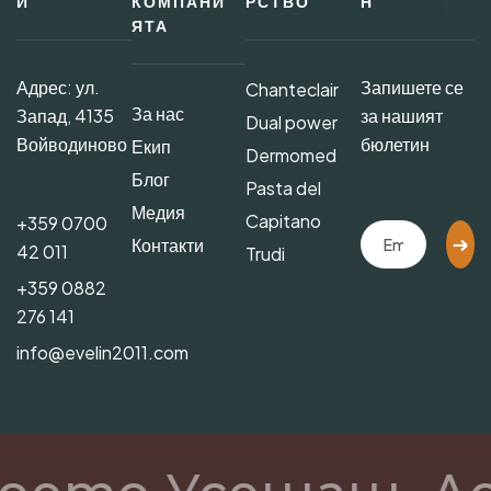
И
КОМПАНИ
РСТВО
Н
ЯТА
Адрес: ул.
Запишете се
Chanteclair
За нас
Запад, 4135
за нашият
Dual power
Войводиново
бюлетин
Екип
Dermomed
Блог
Pasta del
Медия
Capitano
+359 0700
Контакти
42 011
Trudi
+359 0882
276 141
info@evelin2011.com