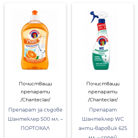
Почистващи
Почистващи
препарати
препарати
/Chanteclair/
/Chanteclair/
Препарат за съдове
Препарат
Шантеклер 500 мл. –
Шантеклер WC
ПОРТОКАЛ
анти-варовик 625
мл. – спрей