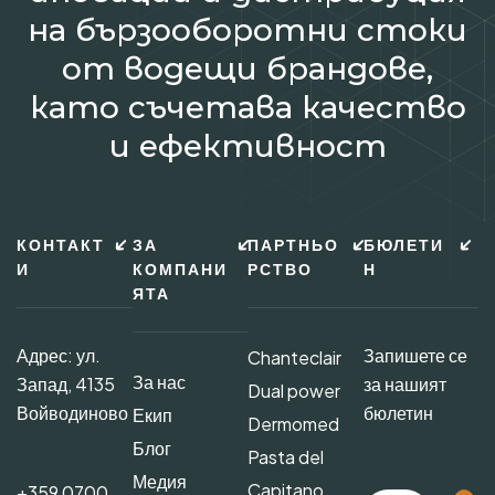
на бързооборотни стоки
от водещи брандове,
като съчетава качество
и ефективност
КОНТАКТ
ЗА
ПАРТНЬО
БЮЛЕТИ
И
КОМПАНИ
РСТВО
Н
ЯТА
Адрес: ул.
Запишете се
Chanteclair
За нас
Запад, 4135
за нашият
Dual power
Войводиново
бюлетин
Екип
Dermomed
Блог
Pasta del
Медия
Capitano
+359 0700