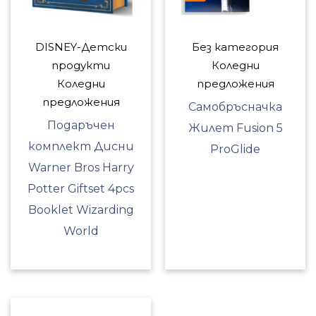
DISNEY-Детски
Без категория
продукти
Коледни
Коледни
предложения
предложения
Самобръсначка
Подаръчен
Жилет Fusion 5
комплект Дисни
ProGlide
Warner Bros Harry
Potter Giftset 4pcs
Booklet Wizarding
World