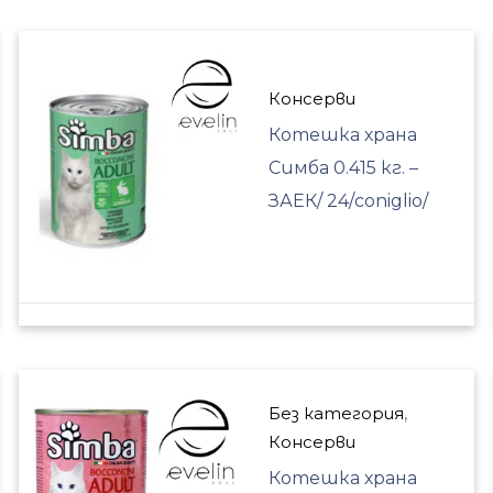
Консерви
Котешка храна
Симба 0.415 кг. –
ЗАЕК/ 24/coniglio/
Без категория
,
Консерви
Котешка храна