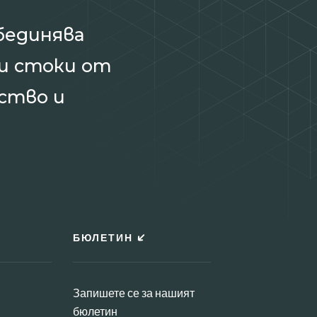
бединява
и стоки от
ство и
БЮЛЕТИН
Запишете се за нашият
бюлетин