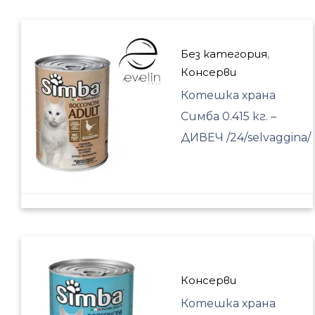
Без категория
,
Консерви
Котешка храна
Симба 0.415 кг. –
ДИВЕЧ /24/selvaggina/
Консерви
Котешка храна