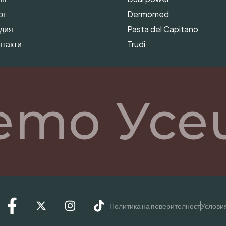
ог
Dermomed
дия
Pasta del Capitano
нтакти
Trudi
то Усещ
Политика на поверителност
Условия