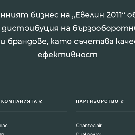
нният бизнес на „Евелин 2011“ о
и дистрибуция на бързооборотн
и брандове, като съчетава каче
ефективност
 КОМПАНИЯТА
ПАРТНЬОРСТВО
 нас
Chanteclair
ип
Dual power