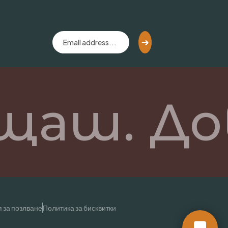
аш. Дов
 за позлване
Политика за бисквитки