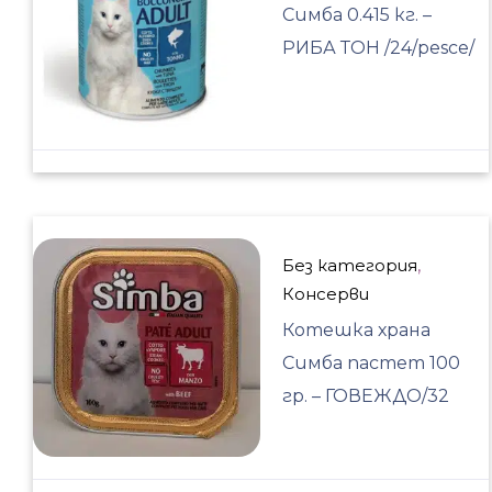
Симба 0.415 кг. –
РИБА ТОН /24/pesce/
Без категория
,
Консерви
Котешка храна
Симба пастет 100
гр. – ГОВЕЖДО/32