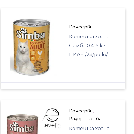
Консерви
Котешка храна
Симба 0.415 кг. –
ПИЛЕ /24/pollo/
Консерви
,
Разпродажба
Котешка храна