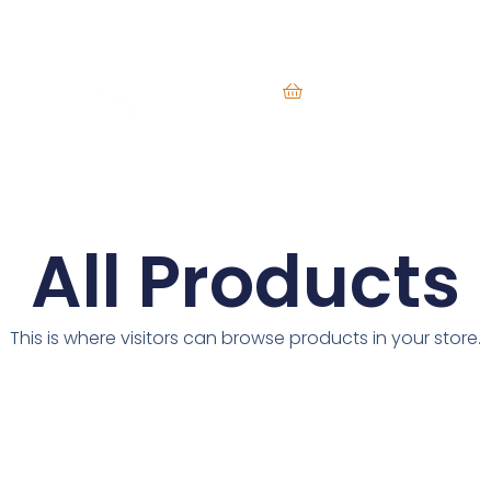
Екип
B2B
Контакти
За Нас
О
All Products
This is where visitors can browse products in your store.