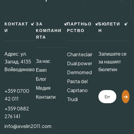
КОНТАКТ
ЗА
ПАРТНЬО
БЮЛЕТИ
И
КОМПАНИ
РСТВО
Н
ЯТА
Адрес: ул.
Запишете се
Chanteclair
За нас
Запад, 4135
за нашият
Dual power
Войводиново
бюлетин
Екип
Dermomed
Блог
Pasta del
Медия
Capitano
+359 0700
Контакти
42 011
Trudi
+359 0882
276 141
info@evelin2011.com