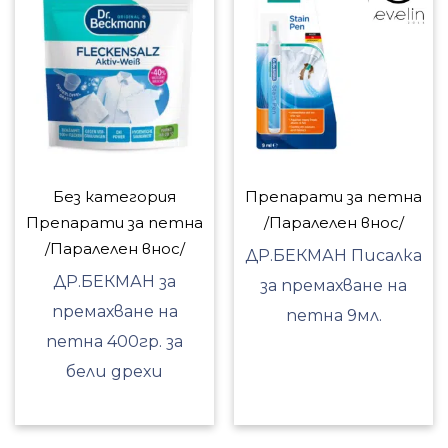
Без категория
Препарати за петна
Препарати за петна
/Паралелен внос/
/Паралелен внос/
ДР.БЕКМАН Писалка
ДР.БЕКМАН за
за премахване на
премахване на
петна 9мл.
петна 400гр. за
бели дрехи