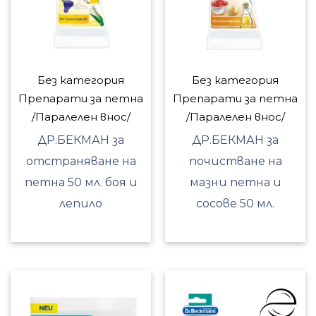
Без категория
Без категория
Препарати за петна
Препарати за петна
/Паралелен внос/
/Паралелен внос/
ДР.БЕКМАН за
ДР.БЕКМАН за
отстраняване на
почистване на
петна 50 мл. боя и
мазни петна и
лепило
сосове 50 мл.