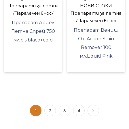
Препарати за петна
НОВИ СТОКИ
/Паралелен внос/
Препарати за петна
/Паралелен внос/
Препарат Ариел
Препарат Вениш
Петна Спрей 750
Oxi Action Stain
мл.pis blaco+colo
Remover 100
мл.Liquid Pink
1
2
3
4