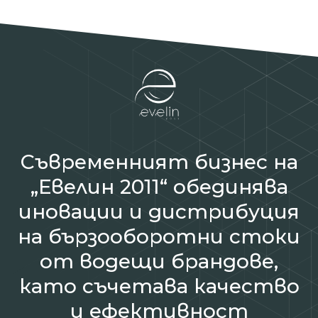
Съвременният бизнес на
„Евелин 2011“ обединява
иновации и дистрибуция
на бързооборотни стоки
от водещи брандове,
като съчетава качество
и ефективност