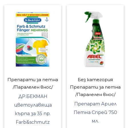
Препарати за петна
Без категория
/Паралелен внос/
Препарати за петна
/Паралелен внос/
ДР.БЕКМАН
Препарат Ариел
цветоулавяща
Петна Спрей 750
кърпа за 35 пр.
мл.
Farb&schmutz