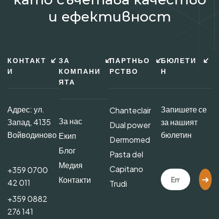
и ефективност
КОНТАКТ
ЗА
ПАРТНЬО
БЮЛЕТИ
И
КОМПАНИ
РСТВО
Н
ЯТА
Адрес: ул.
Запишете се
Chanteclair
За нас
Запад, 4135
за нашият
Dual power
Войводиново
бюлетин
Екип
Dermomed
Блог
Pasta del
Медия
Capitano
+359 0700
Контакти
42 011
Trudi
+359 0882
276 141