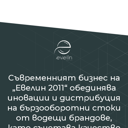
Съвременният бизнес на
„Евелин 2011“ обединява
иновации и дистрибуция
на бързооборотни стоки
от водещи брандове,
като съчетава качество