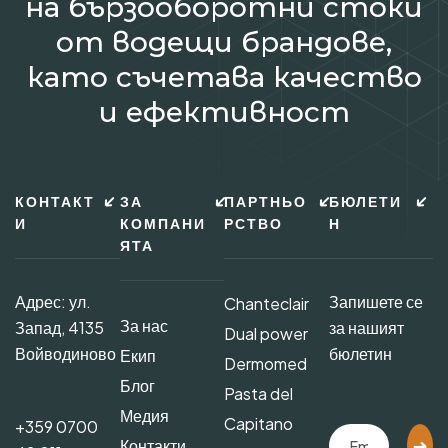
на бързооборотни стоки
от водещи брандове,
като съчетава качество
и ефективност
КОНТАКТ
ЗА
ПАРТНЬО
БЮЛЕТИ
И
КОМПАНИ
РСТВО
Н
ЯТА
Адрес: ул.
Запишете се
Chanteclair
За нас
Запад, 4135
за нашият
Dual power
Войводиново
бюлетин
Екип
Dermomed
Блог
Pasta del
Медия
Capitano
+359 0700
Контакти