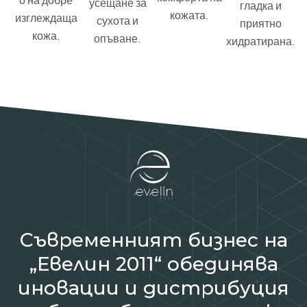
усещане за
гладка и
кожата.
изглеждаща
сухота и
приятно
кожа.
опъване.
хидратирана.
Съвременният бизнес на
„Евелин 2011“ обединява
иновации и дистрибуция