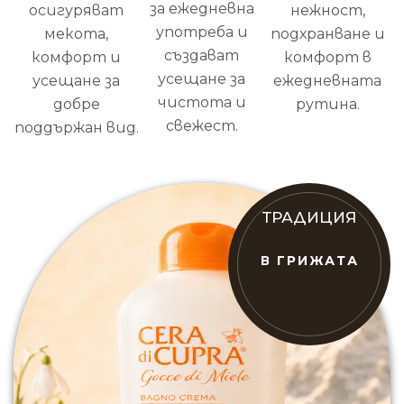
за ежедневна
осигуряват
нежност,
употреба и
мекота,
подхранване и
създават
комфорт и
комфорт в
усещане за
усещане за
ежедневната
чистота и
добре
рутина.
свежест.
поддържан вид.
ТРАДИЦИЯ
В ГРИЖАТА