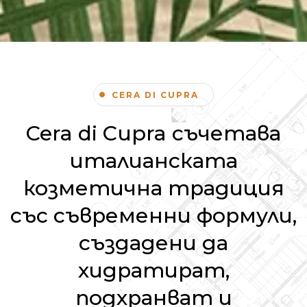
CERA DI CUPRA
Cera di Cupra съчетава
италианската
козметична традиция
със съвременни формули,
създадени да
хидратират,
подхранват и