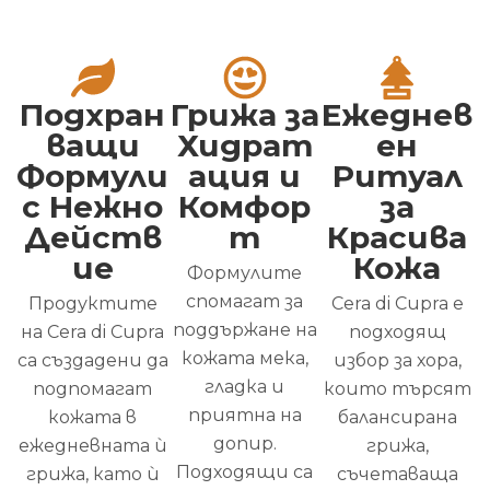
Подхран
Грижа за
Ежеднев
ващи
Хидрат
ен
Формули
ация и
Ритуал
с Нежно
Комфор
за
Действ
т
Красива
ие
Кожа
Формулите
спомагат за
Продуктите
Cera di Cupra е
поддържане на
на Cera di Cupra
подходящ
кожата мека,
са създадени да
избор за хора,
гладка и
подпомагат
които търсят
приятна на
кожата в
балансирана
допир.
ежедневната ѝ
грижа,
Подходящи са
грижа, като ѝ
съчетаваща