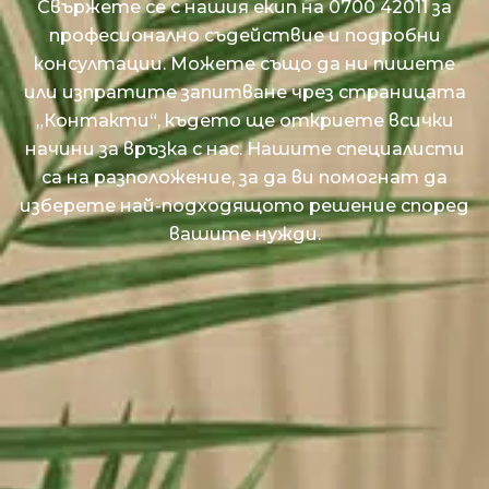
Свържете се с нашия екип на
0700 42011
за
професионално съдействие и подробни
консултации. Можете също да ни пишете
или изпратите запитване чрез страницата
„Контакти“
, където ще откриете всички
начини за връзка с нас. Нашите специалисти
са на разположение, за да ви помогнат да
изберете най-подходящото решение според
вашите нужди.