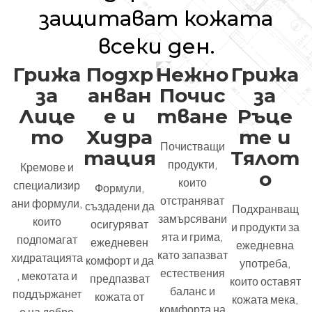
защитават кожата
всеки ден.
Грижа
Подхр
Нежно
Грижа
за
анван
Почис
за
Лице
е и
тване
Ръце
то
Хидра
те и
Почистващи
тация
Тялот
продукти,
Кремове и
о
които
специализир
Формули,
отстраняват
ани формули,
създадени да
Подхранващ
замърсявани
които
осигуряват
и продукти за
ята и грима,
подпомагат
ежедневен
ежедневна
като запазват
хидратацията
комфорт и да
употреба,
естествения
, мекотата и
предпазват
които оставят
баланс и
поддържанет
кожата от
кожата мека,
комфорта на
о на добре