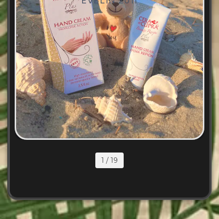
EVELIN 2011
Дневен крем Cera di Cupra против
стареене 50мл.
SKU: 328762893057145693
Дневен крем Cera di Cupra против стареене 50мл.
1
/
19