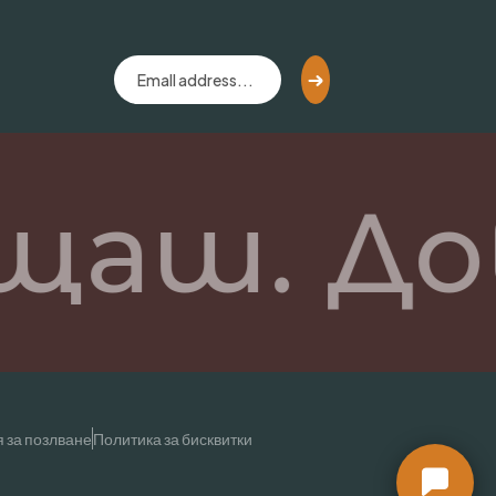
щаш. До
 за позлване
Политика за бисквитки