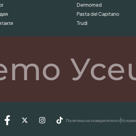
ог
Dermomed
дия
Pasta del Capitano
нтакти
Trudi
ето Усе
Политика на поверителност
Условия