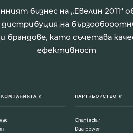
нният бизнес на „Евелин 2011“ о
и дистрибуция на бързооборотн
и брандове, като съчетава каче
ефективност
 КОМПАНИЯТА
ПАРТНЬОРСТВО
 нас
Chanteclair
ип
Dual power