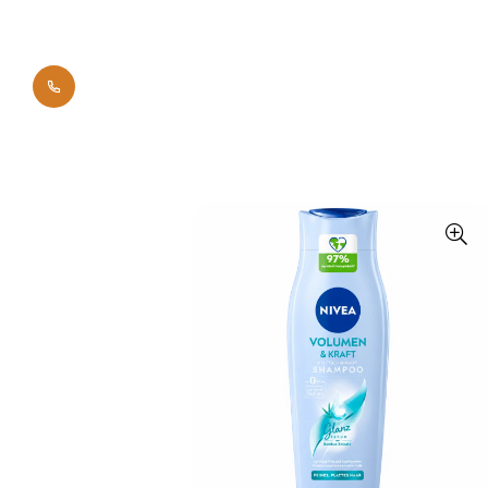
0700 42011
Начало
Брандове