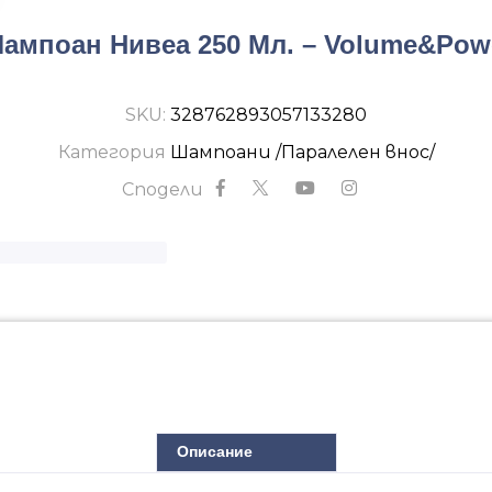
ампоан Нивеа 250 Мл. – Volume&Pow
SKU:
328762893057133280
Категория
Шампоани /Паралелен внос/
Сподели
Описание