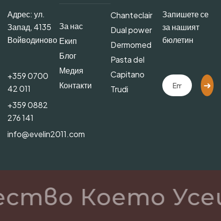
Адрес: ул.
Запишете се
Chanteclair
За нас
Запад, 4135
за нашият
Dual power
Войводиново
бюлетин
Екип
Dermomed
Блог
Pasta del
Медия
Capitano
+359 0700
Контакти
42 011
Trudi
+359 0882
276 141
info@evelin2011.com
ество Което Усе