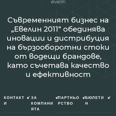
Съвременният бизнес на
„Евелин 2011“ обединява
иновации и дистрибуция
на бързооборотни стоки
от водещи брандове,
като съчетава качество
и ефективност
КОНТАКТ
ЗА
ПАРТНЬО
БЮЛЕТИ
И
КОМПАНИ
РСТВО
Н
ЯТА