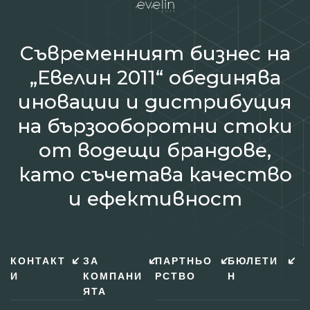
Съвременният бизнес на
„Евелин 2011“ обединява
иновации и дистрибуция
на бързооборотни стоки
от водещи брандове,
като съчетава качество
и ефективност
КОНТАКТ
ЗА
ПАРТНЬО
БЮЛЕТИ
И
КОМПАНИ
РСТВО
Н
ЯТА