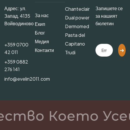
Адрес: ул.
Запишете се
Chanteclair
За нас
Запад, 4135
за нашият
Dual power
Войводиново
бюлетин
Екип
Dermomed
Блог
Pasta del
Медия
Capitano
+359 0700
Контакти
42 011
Trudi
+359 0882
276 141
info@evelin2011.com
ество Което Усе