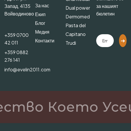
За нас
Запад, 4135
за нашият
Dual power
Войводиново
бюлетин
Екип
Dermomed
Блог
Pasta del
Медия
Capitano
+359 0700
Контакти
42 011
Trudi
+359 0882
276 141
info@evelin2011.com
ество Което Усе