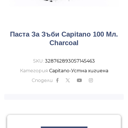
Паста За Зъби Capitano 100 Мл.
Charcoal
SKU:
328762893057145463
Категория
Capitano-Устна хигиена
Сподели