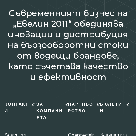
Съвременният бизнес на
„Евелин 2011“ обединява
иновации и дистрибуция
на бързооборотни стоки
от водещи брандове,
като съчетава качество
и ефективност
КОНТАКТ
ЗА
ПАРТНЬО
БЮЛЕТИ
И
КОМПАНИ
РСТВО
Н
ЯТА
Адрес: ул.
Запишете се
Chanteclair