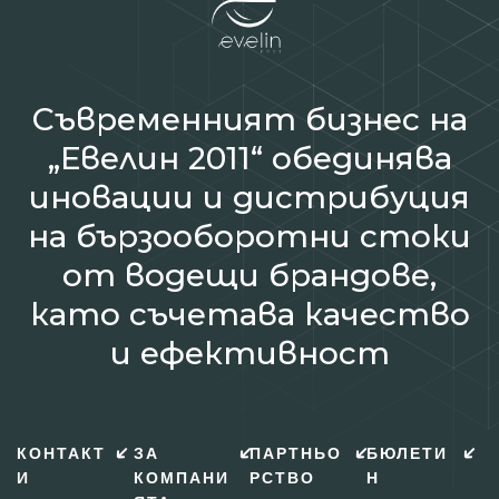
Съвременният бизнес на
„Евелин 2011“ обединява
иновации и дистрибуция
на бързооборотни стоки
от водещи брандове,
като съчетава качество
и ефективност
КОНТАКТ
ЗА
ПАРТНЬО
БЮЛЕТИ
И
КОМПАНИ
РСТВО
Н