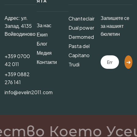
ЯТА
Адрес: ул.
Запишете се
Chanteclair
За нас
Запад, 4135
за нашият
Dual power
Войводиново
бюлетин
Екип
Dermomed
Блог
Pasta del
Медия
Capitano
+359 0700
Контакти
42 011
Trudi
+359 0882
276 141
info@evelin2011.com
ество Което Усе