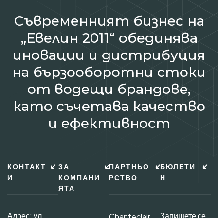
Съвременният бизнес на
„Евелин 2011“ обединява
иновации и дистрибуция
на бързооборотни стоки
от водещи брандове,
като съчетава качество
и ефективност
КОНТАКТ
ЗА
ПАРТНЬО
БЮЛЕТИ
И
КОМПАНИ
РСТВО
Н
ЯТА
Адрес: ул.
Запишете се
Chanteclair