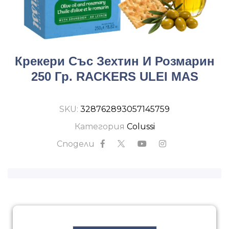
Крекери Със Зехтин И Розмарин
250 Гр. RACKERS ULEI MAS
SKU:
328762893057145759
Категория
Colussi
Сподели