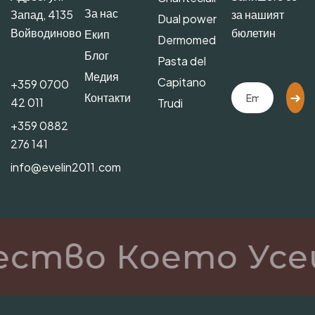
За нас
Запад, 4135
за нашият
Dual power
Войводиново
бюлетин
Екип
Dermomed
Блог
Pasta del
Медия
Capitano
+359 0700
Контакти
42 011
Trudi
+359 0882
276 141
info@evelin2011.com
ество Което Усе