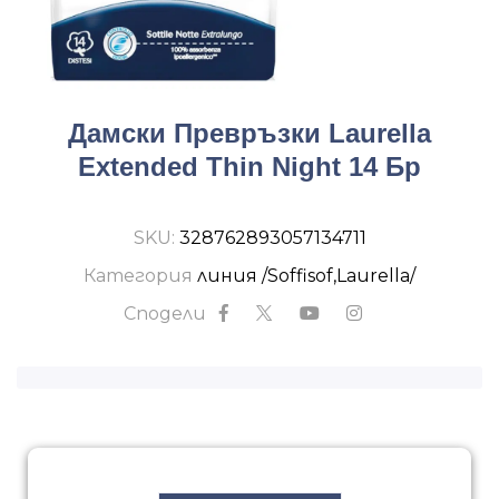
Дамски Превръзки Laurella
Extended Thin Night 14 Бр
SKU:
328762893057134711
Категория
линия /Soffisof,Laurella/
Сподели