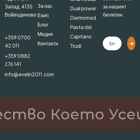
За нас
Запад, 4135
за нашият
Dual power
Войводиново
бюлетин
Екип
Dermomed
Блог
Pasta del
Медия
Capitano
+359 0700
Контакти
42 011
Trudi
+359 0882
276 141
info@evelin2011.com
ество Което Усе