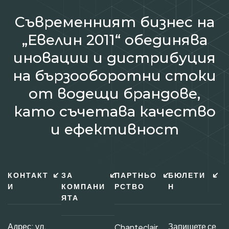
Съвременният бизнес на
„Евелин 2011“ обединява
иновации и дистрибуция
на бързооборотни стоки
от водещи брандове,
като съчетава качество
и ефективност
КОНТАКТ
ЗА
ПАРТНЬО
БЮЛЕТИ
И
КОМПАНИ
РСТВО
Н
ЯТА
Адрес: ул.
Запишете се
Chanteclair