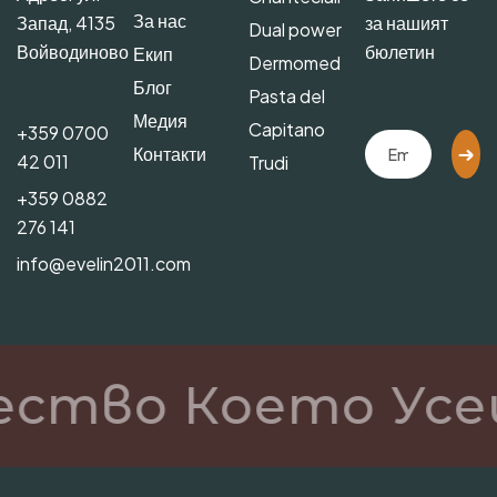
За нас
Запад, 4135
за нашият
Dual power
Войводиново
бюлетин
Екип
Dermomed
Блог
Pasta del
Медия
Capitano
+359 0700
Контакти
42 011
Trudi
+359 0882
276 141
info@evelin2011.com
ество Което Усе