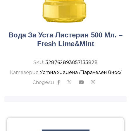
Вода За Уста Листерин 500 Мл. –
Fresh Lime&Mint
SKU:
328762893057133828
Категория
Устна хигиена /Паралелен внос/
Сподели