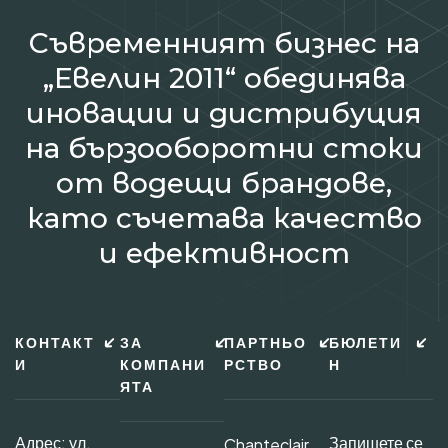
Съвременният бизнес на
„Евелин 2011“ обединява
иновации и дистрибуция
на бързооборотни стоки
от водещи брандове,
като съчетава качество
и ефективност
КОНТАКТ
ЗА
ПАРТНЬО
БЮЛЕТИ
И
КОМПАНИ
РСТВО
Н
ЯТА
Адрес: ул.
Запишете се
Chanteclair