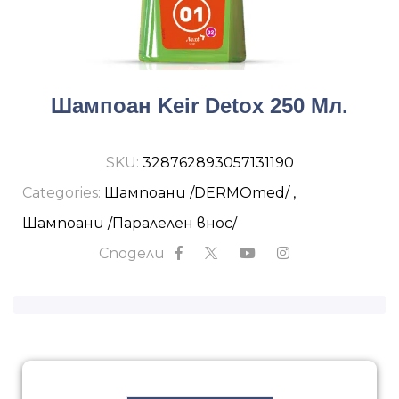
Шампоан Keir Detox 250 Мл.
SKU:
328762893057131190
Categories:
Шампоани /DERMOmed/
,
Шампоани /Паралелен внос/
Сподели