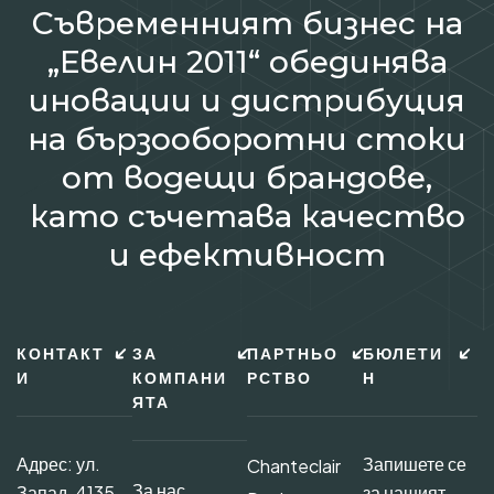
Съвременният бизнес на
„Евелин 2011“ обединява
иновации и дистрибуция
на бързооборотни стоки
от водещи брандове,
като съчетава качество
и ефективност
КОНТАКТ
ЗА
ПАРТНЬО
БЮЛЕТИ
И
КОМПАНИ
РСТВО
Н
ЯТА
Адрес: ул.
Запишете се
Chanteclair
За нас
Запад, 4135
за нашият