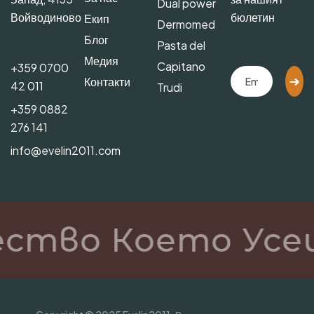
Dual power
Войводиново
бюлетин
Екип
Dermomed
Блог
Pasta del
Медия
Capitano
+359 0700
Контакти
42 011
Trudi
+359 0882
276 141
info@evelin2011.com
ество Което Усе