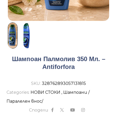
Шампоан Палмолив 350 Мл. –
Antiforfora
SKU:
328762893057131815
Categories:
НОВИ СТОКИ
,
Шампоани /
Паралелен внос/
Сподели