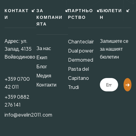
КОНТАКТ
ЗА
ПАРТНЬО
БЮЛЕТИ
И
КОМПАНИ
РСТВО
Н
ЯТА
Адрес: ул.
Запишете се
Chanteclair
За нас
Запад, 4135
за нашият
Dual power
Войводиново
бюлетин
Екип
Dermomed
Блог
Pasta del
Медия
Capitano
+359 0700
Контакти
42 011
Trudi
+359 0882
276 141
info@evelin2011.com