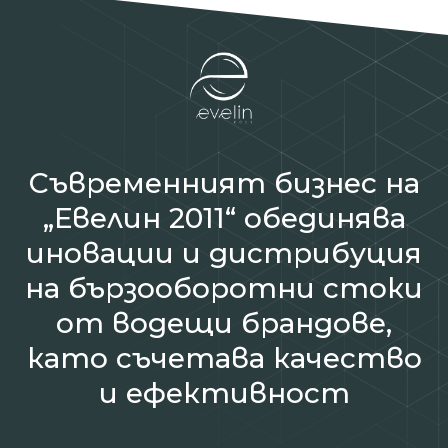
Съвременният бизнес на
„Евелин 2011“ обединява
иновации и дистрибуция
на бързооборотни стоки
от водещи брандове,
като съчетава качество
и ефективност