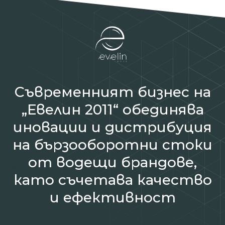
Съвременният бизнес на
„Евелин 2011“ обединява
иновации и дистрибуция
на бързооборотни стоки
от водещи брандове,
като съчетава качество
и ефективност