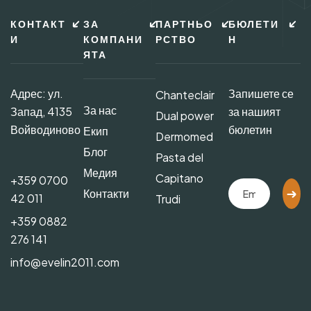
КОНТАКТ
ЗА
ПАРТНЬО
БЮЛЕТИ
И
КОМПАНИ
РСТВО
Н
ЯТА
Адрес: ул.
Запишете се
Chanteclair
За нас
Запад, 4135
за нашият
Dual power
Войводиново
бюлетин
Екип
Dermomed
Блог
Pasta del
Медия
Capitano
+359 0700
Контакти
42 011
Trudi
+359 0882
276 141
info@evelin2011.com