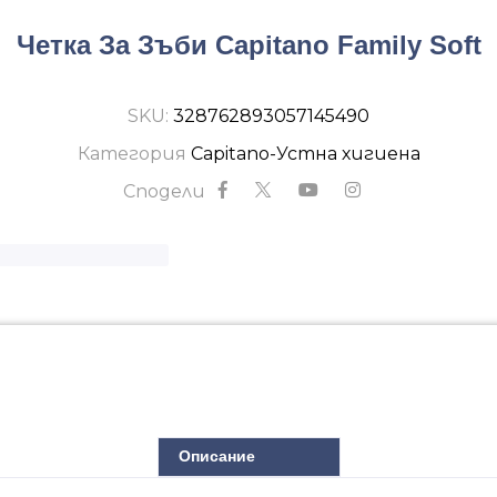
Четка За Зъби Capitano Family Soft
SKU:
328762893057145490
Категория
Capitano-Устна хигиена
Сподели
Описание