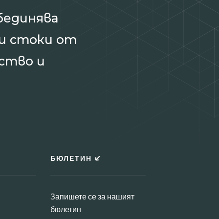
бединява
и стоки от
ство и
БЮЛЕТИН
Запишете се за нашият
бюлетин