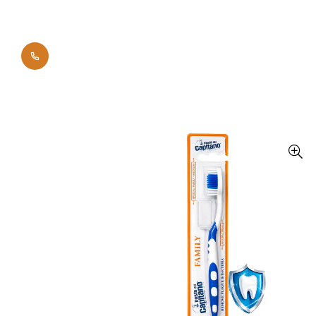
0700 42011
Начало
Брандове