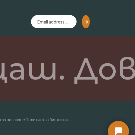
аш. Дов
 за позлване
Политика за бисквитки