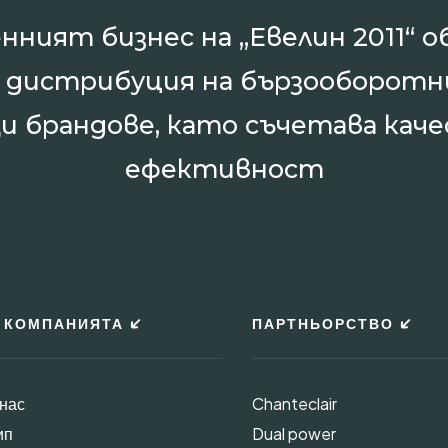
нният бизнес на „Евелин 2011“ о
и дистрибуция на бързооборотн
и брандове, като съчетава каче
ефективност
 КОМПАНИЯТА
ПАРТНЬОРСТВО
 нас
Chanteclair
ип
Dual power