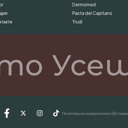
ог
Dermomed
дия
Pasta del Capitano
нтакти
Trudi
то Усещ
Политика на поверителност
Условия