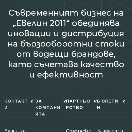
Съвременният бизнес на
„Евелин 2011“ обединява
иновации и дистрибуция
на бързооборотни стоки
от водещи брандове,
като съчетава качество
и ефективност
КОНТАКТ
ЗА
ПАРТНЬО
БЮЛЕТИ
И
КОМПАНИ
РСТВО
Н
ЯТА
Адрес: ул.
Запишете се
Chanteclair