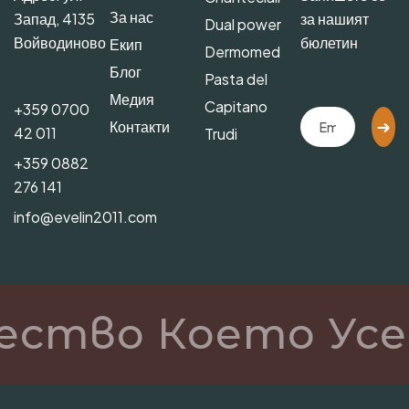
За нас
Запад, 4135
за нашият
Dual power
Войводиново
бюлетин
Екип
Dermomed
Блог
Pasta del
Медия
Capitano
+359 0700
Контакти
42 011
Trudi
+359 0882
276 141
info@evelin2011.com
ество Което Усе