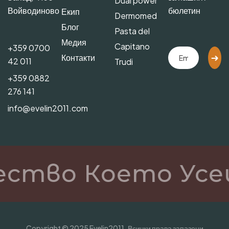
Dual power
Войводиново
бюлетин
Екип
Dermomed
Блог
Pasta del
Медия
Capitano
+359 0700
Контакти
42 011
Trudi
+359 0882
276 141
info@evelin2011.com
ество Което Усе
Copyright © 2025 Evelin2011. Всички права запазени