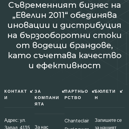
Съвременният бизнес на
„Евелин 2011“ обединява
иновации и дистрибуция
на бързооборотни стоки
от водещи брандове,
като съчетава качество
и ефективност
КОНТАКТ
ЗА
ПАРТНЬО
БЮЛЕТИ
И
КОМПАНИ
РСТВО
Н
ЯТА
Адрес: ул.
Запишете се
Chanteclair
За нас
Запад, 4135
за нашият