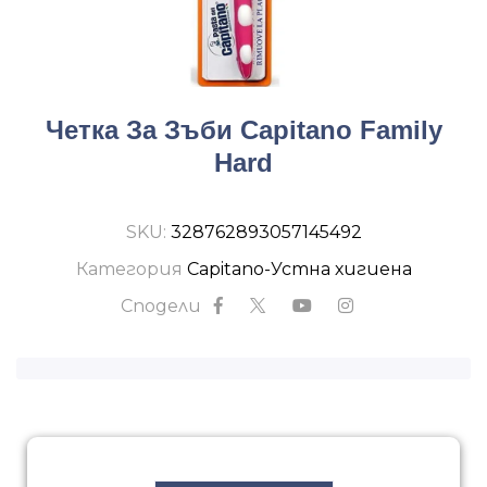
Четка За Зъби Capitano Family
Hard
SKU:
328762893057145492
Категория
Capitano-Устна хигиена
Сподели