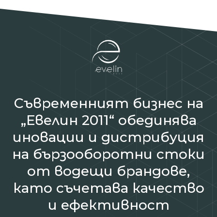
Съвременният бизнес на
„Евелин 2011“ обединява
иновации и дистрибуция
на бързооборотни стоки
от водещи брандове,
като съчетава качество
и ефективност