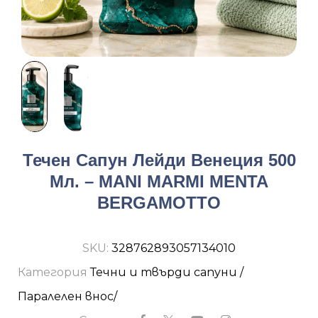
Течен Сапун Лейди Венеция 500
Мл. – MANI MARMI MENTA
BERGAMOTTO
SKU:
328762893057134010
Категория
Течни и твърди сапуни /
Паралелен внос/