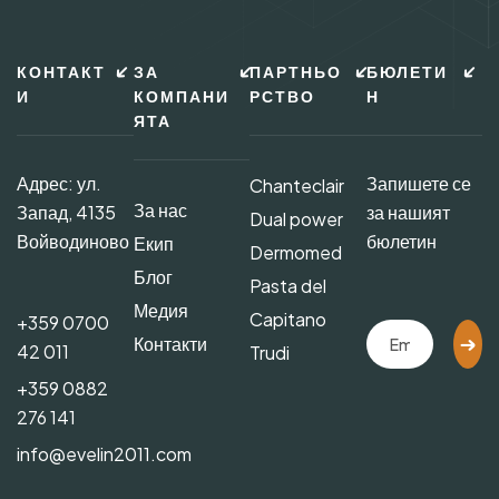
КОНТАКТ
ЗА
ПАРТНЬО
БЮЛЕТИ
И
КОМПАНИ
РСТВО
Н
ЯТА
Адрес: ул.
Запишете се
Chanteclair
За нас
Запад, 4135
за нашият
Dual power
Войводиново
бюлетин
Екип
Dermomed
Блог
Pasta del
Медия
Capitano
+359 0700
Контакти
42 011
Trudi
+359 0882
276 141
info@evelin2011.com