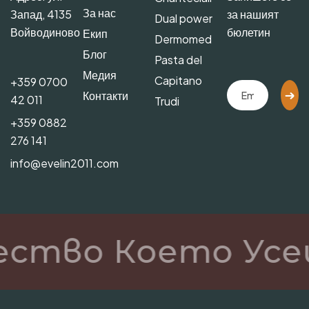
За нас
Запад, 4135
за нашият
Dual power
Войводиново
бюлетин
Екип
Dermomed
Блог
Pasta del
Медия
Capitano
+359 0700
Контакти
42 011
Trudi
+359 0882
276 141
info@evelin2011.com
ество Което Усе