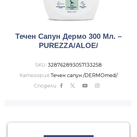
Течен Сапун Дермо 300 Мл. –
PUREZZA/ALOE/
SKU:
328762893057133258
Категория
Течен сапун /DERMOmed/
Сподели