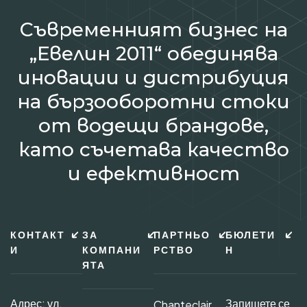
Съвременният бизнес на
„Евелин 2011“ обединява
иновации и дистрибуция
на бързооборотни стоки
от водещи брандове,
като съчетава качество
и ефективност
КОНТАКТ
ЗА
ПАРТНЬО
БЮЛЕТИ
И
КОМПАНИ
РСТВО
Н
ЯТА
Адрес: ул.
Запишете се
Chanteclair