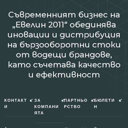
Съвременният бизнес на
„Евелин 2011“ обединява
иновации и дистрибуция
на бързооборотни стоки
от водещи брандове,
като съчетава качество
и ефективност
КОНТАКТ
ЗА
ПАРТНЬО
БЮЛЕТИ
И
КОМПАНИ
РСТВО
Н
ЯТА