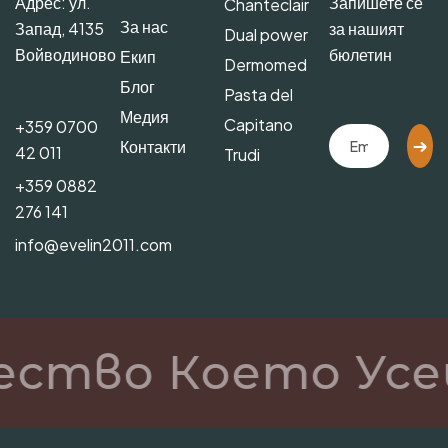
Адрес: ул.
Запишете се
Chanteclair
За нас
Запад, 4135
за нашият
Dual power
Войводиново
бюлетин
Екип
Dermomed
Блог
Pasta del
Медия
Capitano
+359 0700
Контакти
42 011
Trudi
+359 0882
276 141
info@evelin2011.com
ество Което Усе