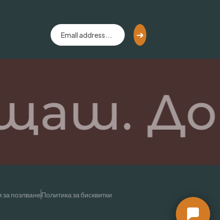
щаш. До
 за позлване
Политика за бисквитки