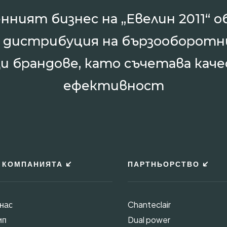
нният бизнес на „Евелин 2011“ о
и дистрибуция на бързооборотн
и брандове, като съчетава каче
ефективност
 КОМПАНИЯТА
ПАРТНЬОРСТВО
 нас
Chanteclair
ип
Dual power