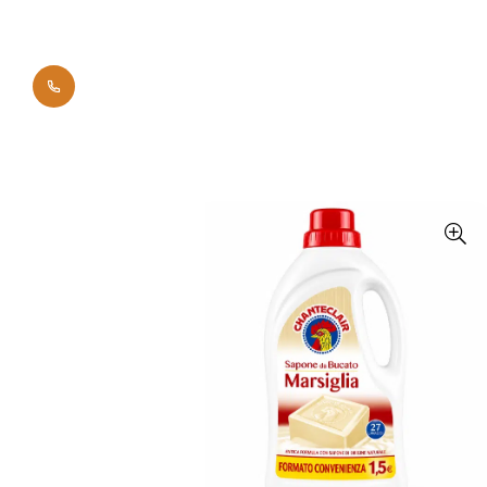
0700 42011
Начало
Брандове