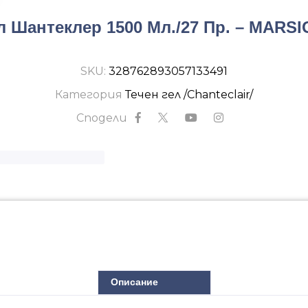
л Шантеклер 1500 Мл./27 Пр. – MARSI
SKU:
328762893057133491
Категория
Течен гел /Chanteclair/
Сподели
Описание