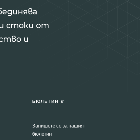
бединява
и стоки от
ство и
БЮЛЕТИН
Запишете се за нашият
бюлетин