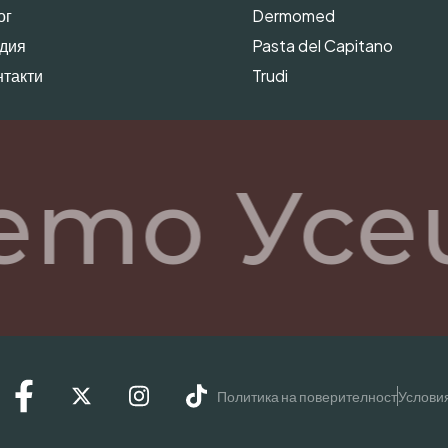
ог
Dermomed
дия
Pasta del Capitano
нтакти
Trudi
ето Усе
Политика на поверителност
Условия