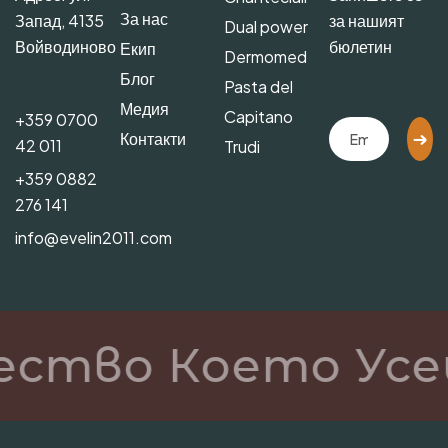
За нас
Запад, 4135
за нашият
Dual power
Войводиново
бюлетин
Екип
Dermomed
Блог
Pasta del
Медия
Capitano
+359 0700
Контакти
42 011
Trudi
+359 0882
276 141
info@evelin2011.com
ество Което Усе