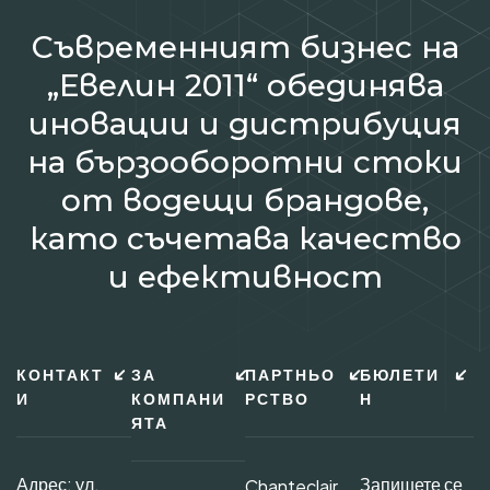
Съвременният бизнес на
„Евелин 2011“ обединява
иновации и дистрибуция
на бързооборотни стоки
от водещи брандове,
като съчетава качество
и ефективност
КОНТАКТ
ЗА
ПАРТНЬО
БЮЛЕТИ
И
КОМПАНИ
РСТВО
Н
ЯТА
Адрес: ул.
Запишете се
Chanteclair