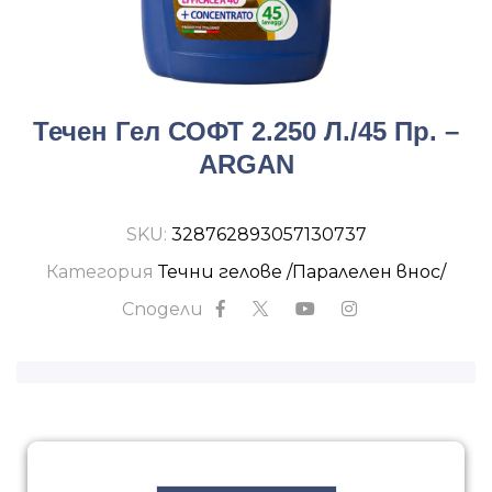
Течен Гел СОФТ 2.250 Л./45 Пр. –
ARGAN
SKU:
328762893057130737
Категория
Течни гелове /Паралелен внос/
Сподели