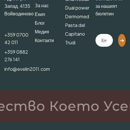
За нас
Запад, 4135
за нашият
Dual power
Войводиново
бюлетин
Екип
Dermomed
Блог
Pasta del
Медия
Capitano
+359 0700
Контакти
42 011
Trudi
+359 0882
276 141
info@evelin2011.com
ество Което Усе