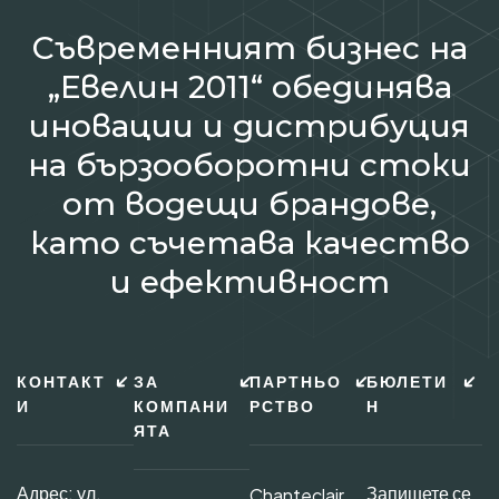
Съвременният бизнес на
„Евелин 2011“ обединява
иновации и дистрибуция
на бързооборотни стоки
от водещи брандове,
като съчетава качество
и ефективност
КОНТАКТ
ЗА
ПАРТНЬО
БЮЛЕТИ
И
КОМПАНИ
РСТВО
Н
ЯТА
Адрес: ул.
Запишете се
Chanteclair