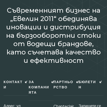
Съвременният бизнес на
„Евелин 2011“ обединява
иновации и дистрибуция
на бързооборотни стоки
от водещи брандове,
като съчетава качество
и ефективност
КОНТАКТ
ЗА
ПАРТНЬО
БЮЛЕТИ
И
КОМПАНИ
РСТВО
Н
ЯТА
Адрес: ул.
Запишете се
Chanteclair