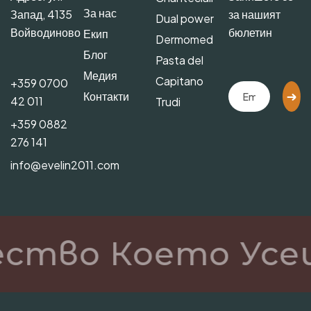
За нас
Запад, 4135
за нашият
Dual power
Войводиново
бюлетин
Екип
Dermomed
Блог
Pasta del
Медия
Capitano
+359 0700
Контакти
42 011
Trudi
+359 0882
276 141
info@evelin2011.com
ество Което Усе