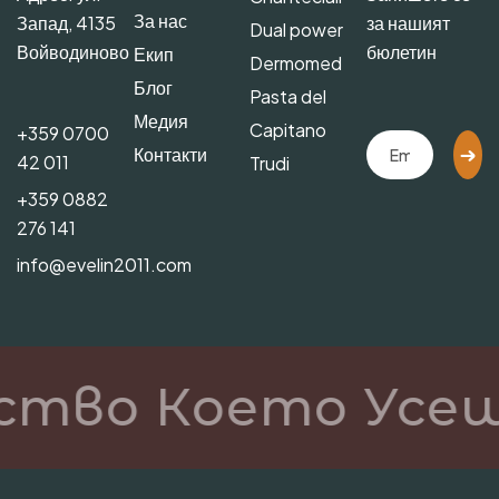
За нас
Запад, 4135
за нашият
Dual power
Войводиново
бюлетин
Екип
Dermomed
Блог
Pasta del
Медия
Capitano
+359 0700
Контакти
42 011
Trudi
+359 0882
276 141
info@evelin2011.com
ство Което Усещ