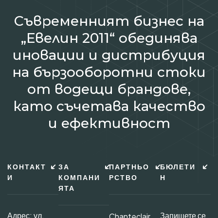
Съвременният бизнес на
„Евелин 2011“ обединява
иновации и дистрибуция
на бързооборотни стоки
от водещи брандове,
като съчетава качество
и ефективност
КОНТАКТ
ЗА
ПАРТНЬО
БЮЛЕТИ
И
КОМПАНИ
РСТВО
Н
ЯТА
Адрес: ул.
Запишете се
Chanteclair