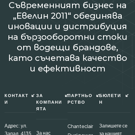
Съвременният бизнес на
„Евелин 2011“ обединява
иновации и дистрибуция
на бързооборотни стоки
от водещи брандове,
като съчетава качество
и ефективност
КОНТАКТ
ЗА
ПАРТНЬО
БЮЛЕТИ
И
КОМПАНИ
РСТВО
Н
ЯТА
Адрес: ул.
Запишете се
Chanteclair
За нас
Запад, 4135
за нашият