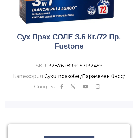
Сух Прах СОЛЕ 3.6 Кг./72 Пр.
Fustone
SKU:
328762893057132459
Категория
Сухи прахове /Паралелен внос/
Сподели