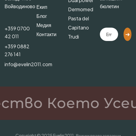
Dual power
Войводиново
бюлетин
Екип
Dermomed
Блог
Pasta del
Медия
Capitano
+359 0700
Контакти
42 011
Trudi
+359 0882
276 141
info@evelin2011.com
ство Което Усе
Copyright © 2025 Evelin2011. Всички права запазени