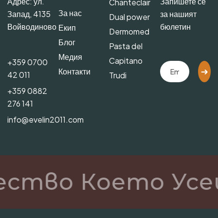
Адрес: ул.
Запишете се
Chanteclair
За нас
Запад, 4135
за нашият
Dual power
Войводиново
бюлетин
Екип
Dermomed
Блог
Pasta del
Медия
Capitano
+359 0700
Контакти
42 011
Trudi
+359 0882
276 141
info@evelin2011.com
ество Което Усе