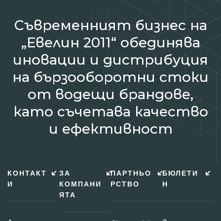
Съвременният бизнес на
„Евелин 2011“ обединява
иновации и дистрибуция
на бързооборотни стоки
от водещи брандове,
като съчетава качество
и ефективност
КОНТАКТ
ЗА
ПАРТНЬО
БЮЛЕТИ
И
КОМПАНИ
РСТВО
Н
ЯТА