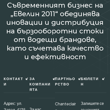
Съвременният бизнес на
„Евелин 2011“ обединява
иновации и дистрибуция
на бързооборотни стоки
от водещи брандове,
като съчетава качество
и ефективност
КОНТАКТ
ЗА
ПАРТНЬО
БЮЛЕТИ
И
КОМПАНИ
РСТВО
Н
ЯТА
Адрес: ул.
Запишете се
Chanteclair
За нас
Запад, 4135
за нашият