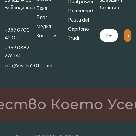
Dual power
Войводиново
бюлетин
Екип
Dermomed
Блог
Pasta del
Медия
Capitano
+359 0700
Контакти
42 011
Trudi
+359 0882
276 141
info@evelin2011.com
ество Което Усе