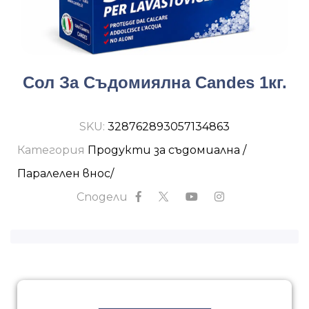
Сол За Съдомиялна Candes 1кг.
SKU:
328762893057134863
Категория
Продукти за съдомиална /
Паралелен внос/
Сподели