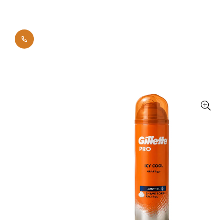
0700 42011
Начало
Брандове