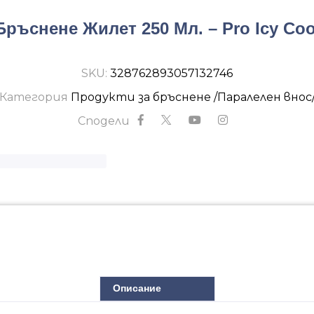
Бръснене Жилет 250 Мл. – Pro Icy Coo
SKU:
328762893057132746
Категория
Продукти за бръснене /Паралелен внос
Сподели
Описание