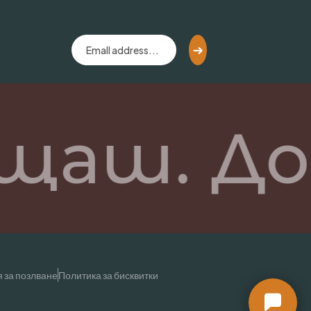
щаш. До
 за позлване
Политика за бисквитки