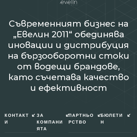
Съвременният бизнес на
„Евелин 2011“ обединява
иновации и дистрибуция
на бързооборотни стоки
от водещи брандове,
като съчетава качество
и ефективност
КОНТАКТ
ЗА
ПАРТНЬО
БЮЛЕТИ
И
КОМПАНИ
РСТВО
Н
ЯТА