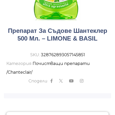
Препарат За Съдове Шантеклер
500 Мл. – LIMONE & BASIL
SKU:
328762893057145851
Категория
Почистващи препарати
/Chanteclair/
Сподели