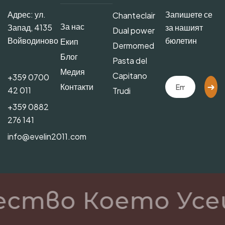
Адрес: ул.
Запишете се
Chanteclair
За нас
Запад, 4135
за нашият
Dual power
Войводиново
бюлетин
Екип
Dermomed
Блог
Pasta del
Медия
Capitano
+359 0700
Контакти
42 011
Trudi
+359 0882
276 141
info@evelin2011.com
ество Което Усе