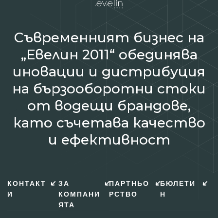
Съвременният бизнес на
„Евелин 2011“ обединява
иновации и дистрибуция
на бързооборотни стоки
от водещи брандове,
като съчетава качество
и ефективност
КОНТАКТ
ЗА
ПАРТНЬО
БЮЛЕТИ
И
КОМПАНИ
РСТВО
Н
ЯТА