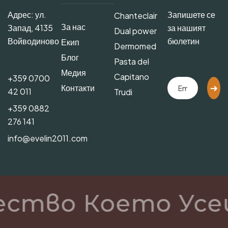
Адрес: ул.
Запишете се
Chanteclair
За нас
Запад, 4135
за нашият
Dual power
Войводиново
бюлетин
Екип
Dermomed
Блог
Pasta del
Медия
Capitano
+359 0700
Контакти
42 011
Trudi
+359 0882
276 141
info@evelin2011.com
ество Което Усе