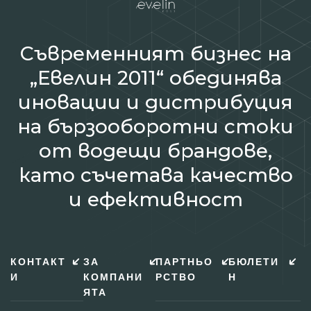
Съвременният бизнес на
„Евелин 2011“ обединява
иновации и дистрибуция
на бързооборотни стоки
от водещи брандове,
като съчетава качество
и ефективност
КОНТАКТ
ЗА
ПАРТНЬО
БЮЛЕТИ
И
КОМПАНИ
РСТВО
Н
ЯТА