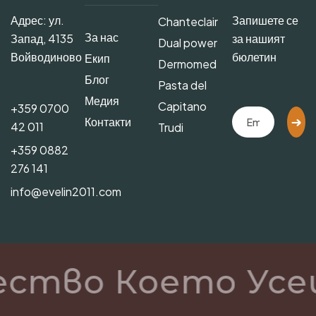
Адрес: ул.
Запишете се
Chanteclair
За нас
Запад, 4135
за нашият
Dual power
Войводиново
бюлетин
Екип
Dermomed
Блог
Pasta del
Медия
Capitano
+359 0700
Контакти
42 011
Trudi
+359 0882
276 141
info@evelin2011.com
ество Което Усе