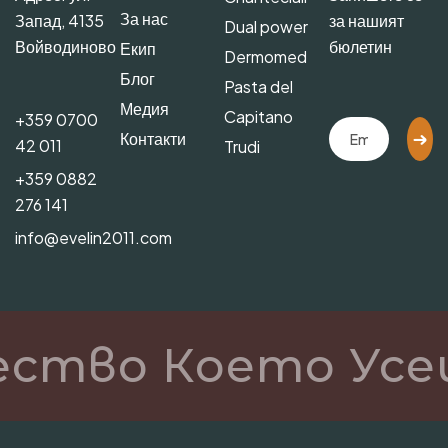
За нас
Запад, 4135
за нашият
Dual power
Войводиново
бюлетин
Екип
Dermomed
Блог
Pasta del
Медия
Capitano
+359 0700
Контакти
42 011
Trudi
+359 0882
276 141
info@evelin2011.com
ество Което Усе