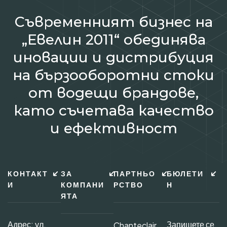
Съвременният бизнес на
„Евелин 2011“ обединява
иновации и дистрибуция
на бързооборотни стоки
от водещи брандове,
като съчетава качество
и ефективност
КОНТАКТ
ЗА
ПАРТНЬО
БЮЛЕТИ
И
КОМПАНИ
РСТВО
Н
ЯТА
Адрес: ул.
Запишете се
Chanteclair