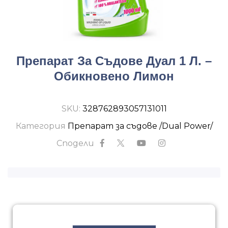
Препарат За Съдове Дуал 1 Л. –
Обикновено Лимон
SKU:
328762893057131011
Категория
Препарат за съдове /Dual Power/
Сподели