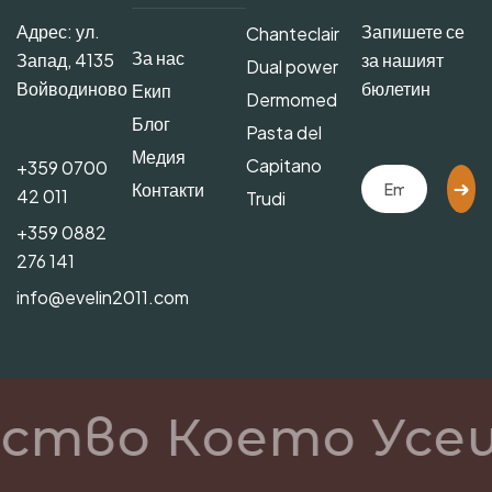
Адрес: ул.
Запишете се
Chanteclair
За нас
Запад, 4135
за нашият
Dual power
Войводиново
бюлетин
Екип
Dermomed
Блог
Pasta del
Медия
Capitano
+359 0700
Контакти
42 011
Trudi
+359 0882
276 141
info@evelin2011.com
ство Което Усе