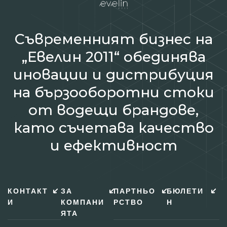
Съвременният бизнес на
„Евелин 2011“ обединява
иновации и дистрибуция
на бързооборотни стоки
от водещи брандове,
като съчетава качество
и ефективност
КОНТАКТ
ЗА
ПАРТНЬО
БЮЛЕТИ
И
КОМПАНИ
РСТВО
Н
ЯТА