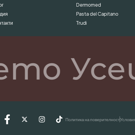
ог
Dermomed
дия
Pasta del Capitano
нтакти
Trudi
ето Усе
Политика на поверителност
Условия