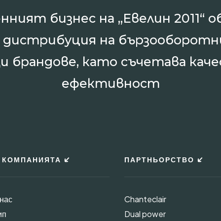
нният бизнес на „Евелин 2011“ о
и дистрибуция на бързооборотн
и брандове, като съчетава каче
ефективност
 КОМПАНИЯТА
ПАРТНЬОРСТВО
 нас
Chanteclair
ип
Dual power