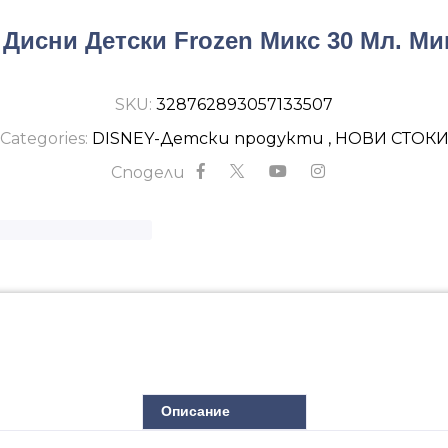
исни Детски Frozen Микс 30 Мл. Мик
SKU:
328762893057133507
Categories:
DISNEY-Детски продукти
,
НОВИ СТОК
Сподели
Описание