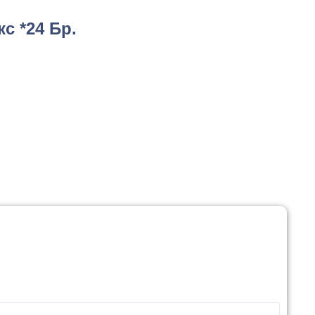
с *24 Бр.
И