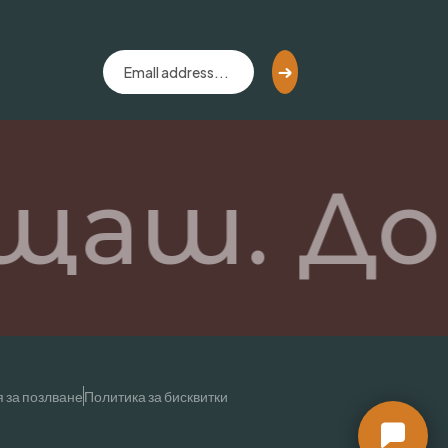
щаш. До
 за позлване
Политика за бисквитки