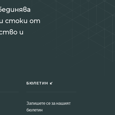
бединява
и стоки от
ство и
БЮЛЕТИН
Запишете се за нашият
бюлетин