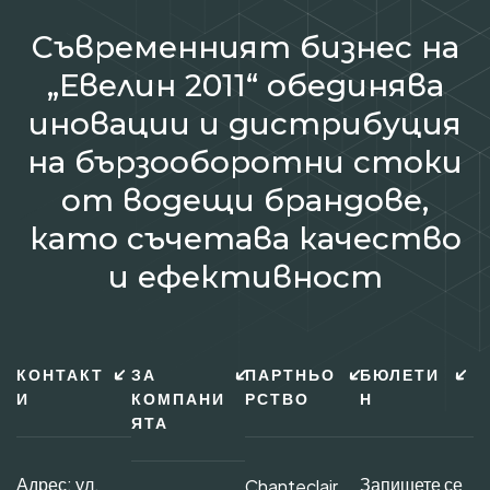
Съвременният бизнес на
„Евелин 2011“ обединява
иновации и дистрибуция
на бързооборотни стоки
от водещи брандове,
като съчетава качество
и ефективност
КОНТАКТ
ЗА
ПАРТНЬО
БЮЛЕТИ
И
КОМПАНИ
РСТВО
Н
ЯТА
Адрес: ул.
Запишете се
Chanteclair