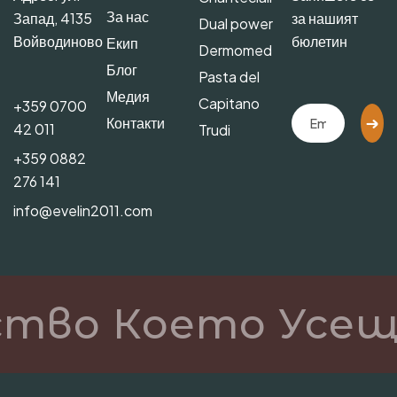
За нас
Запад, 4135
за нашият
Dual power
Войводиново
бюлетин
Екип
Dermomed
Блог
Pasta del
Медия
Capitano
+359 0700
Контакти
42 011
Trudi
+359 0882
276 141
info@evelin2011.com
ство Което Усещ