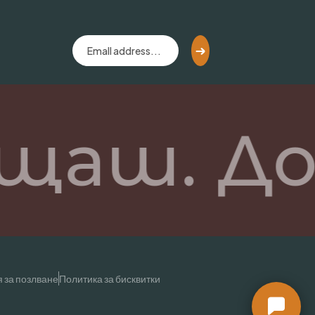
щаш. До
 за позлване
Политика за бисквитки