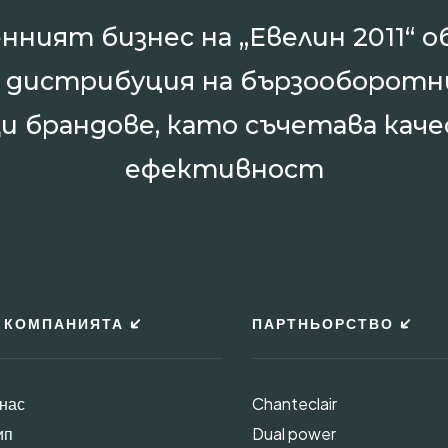
нният бизнес на „Евелин 2011“ о
и дистрибуция на бързооборотн
и брандове, като съчетава каче
ефективност
 КОМПАНИЯТА
ПАРТНЬОРСТВО
 нас
Chanteclair
ип
Dual power