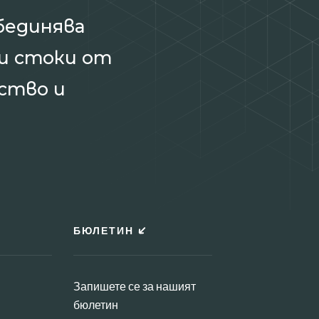
бединява
и стоки от
ство и
БЮЛЕТИН
Запишете се за нашият
бюлетин