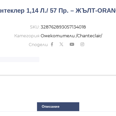
нтеклер 1,14 Л./ 57 Пр. – ЖЪЛТ-OR
SKU:
328762893057134018
Категория
Омекотители /Chanteclair/
Сподели
Описание