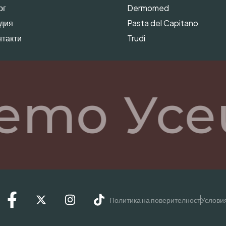
ог
Dermomed
дия
Pasta del Capitano
нтакти
Trudi
ето Усе
Политика на поверителност
Условия