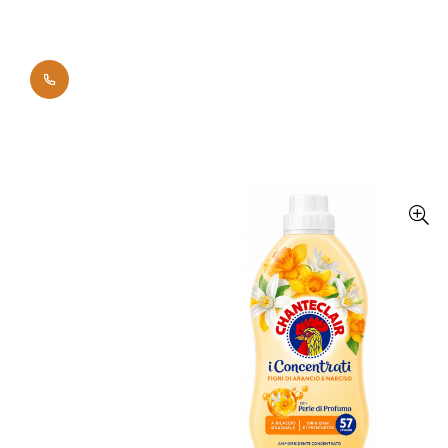
0700 42011
Начало
Брандове