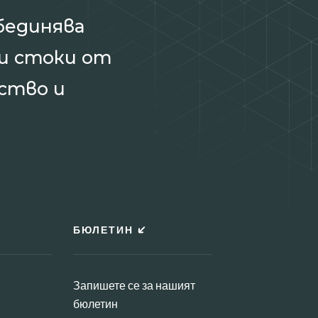
бединява
и стоки от
ство и
БЮЛЕТИН
Запишете се за нашият
бюлетин