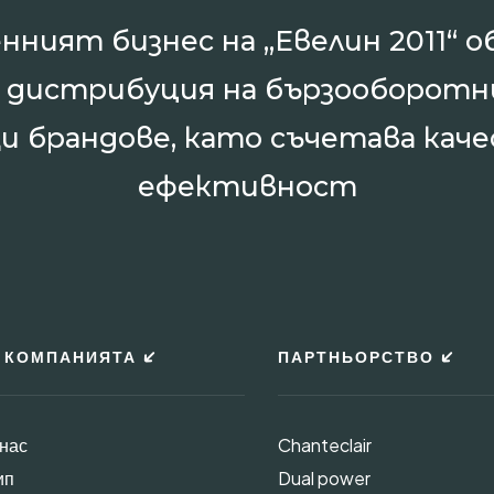
нният бизнес на „Евелин 2011“ о
и дистрибуция на бързооборотн
и брандове, като съчетава каче
ефективност
 КОМПАНИЯТА
ПАРТНЬОРСТВО
 нас
Chanteclair
ип
Dual power