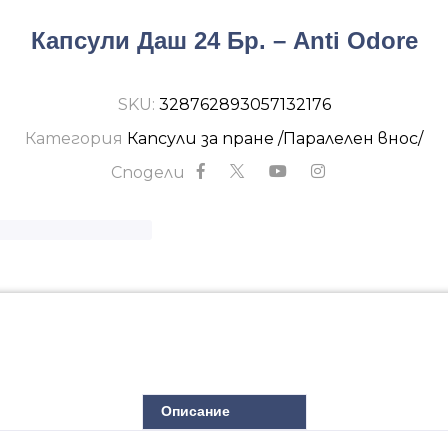
Капсули Даш 24 Бр. – Anti Odore
SKU:
328762893057132176
Категория
Капсули за пране /Паралелен внос/
Сподели
Описание