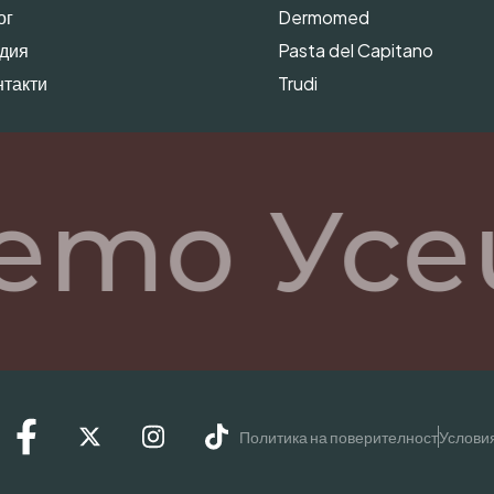
ог
Dermomed
дия
Pasta del Capitano
нтакти
Trudi
ето Усе
Политика на поверителност
Условия