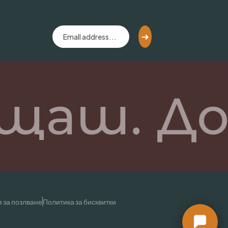
щаш. До
 за позлване
Политика за бисквитки