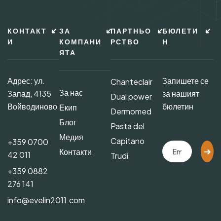
КОНТАКТ
ЗА
ПАРТНЬО
БЮЛЕТИ
И
КОМПАНИ
РСТВО
Н
ЯТА
Адрес: ул.
Запишете се
Chanteclair
За нас
Запад, 4135
за нашият
Dual power
Войводиново
бюлетин
Екип
Dermomed
Блог
Pasta del
Медия
Capitano
+359 0700
Контакти
42 011
Trudi
+359 0882
276 141
info@evelin2011.com