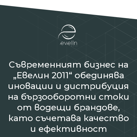
Съвременният бизнес на
„Евелин 2011“ обединява
иновации и дистрибуция
на бързооборотни стоки
от водещи брандове,
като съчетава качество
и ефективност