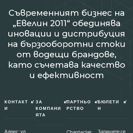
Съвременният бизнес на
„Евелин 2011“ обединява
иновации и дистрибуция
на бързооборотни стоки
от водещи брандове,
като съчетава качество
и ефективност
КОНТАКТ
ЗА
ПАРТНЬО
БЮЛЕТИ
И
КОМПАНИ
РСТВО
Н
ЯТА
Адрес: ул.
Запишете се
Chanteclair