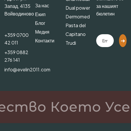
За нас
Запад, 4135
за нашият
Dual power
Войводиново
бюлетин
Екип
Dermomed
Блог
Pasta del
Медия
Capitano
+359 0700
Контакти
42 011
Trudi
+359 0882
276 141
info@evelin2011.com
ество Което Усе