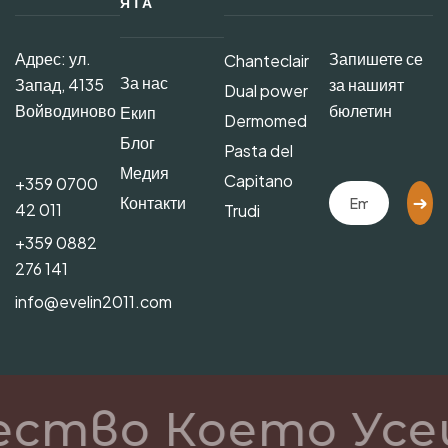
ЯТА
Адрес: ул.
Запишете се
Chanteclair
За нас
Запад, 4135
за нашият
Dual power
Войводиново
бюлетин
Екип
Dermomed
Блог
Pasta del
Медия
Capitano
+359 0700
Контакти
42 011
Trudi
+359 0882
276 141
info@evelin2011.com
ество Което Усе