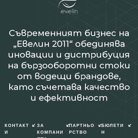
Съвременният бизнес на
„Евелин 2011“ обединява
иновации и дистрибуция
на бързооборотни стоки
от водещи брандове,
като съчетава качество
и ефективност
КОНТАКТ
ЗА
ПАРТНЬО
БЮЛЕТИ
И
КОМПАНИ
РСТВО
Н