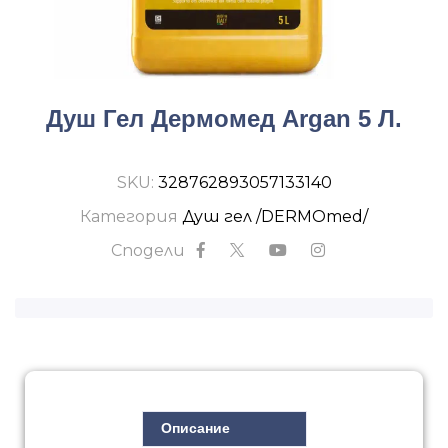
Душ Гел Дермомед Argan 5 Л.
SKU:
328762893057133140
Категория
Душ гел /DERMOmed/
Сподели
Описание