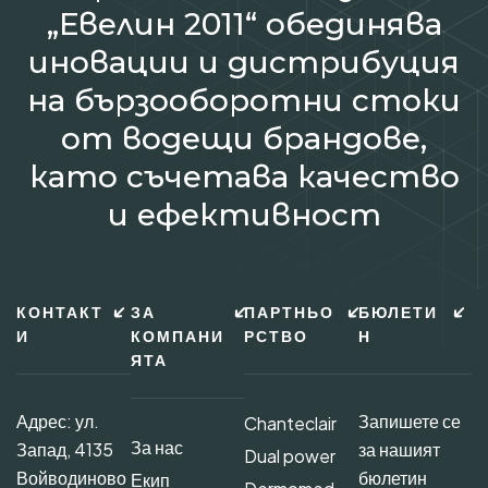
„Евелин 2011“ обединява
иновации и дистрибуция
на бързооборотни стоки
от водещи брандове,
като съчетава качество
и ефективност
КОНТАКТ
ЗА
ПАРТНЬО
БЮЛЕТИ
И
КОМПАНИ
РСТВО
Н
ЯТА
Адрес: ул.
Запишете се
Chanteclair
За нас
Запад, 4135
за нашият
Dual power
Войводиново
бюлетин
Екип