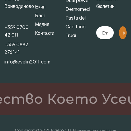
Dual power
Войводиново
бюлетин
Екип
Dermomed
Блог
Pasta del
Медия
Capitano
+359 0700
Контакти
42 011
Trudi
+359 0882
276 141
info@evelin2011.com
ество Което Усе
Copyright © 2025 Evelin2011. Всички права запазени