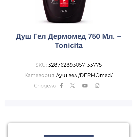
Душ Гел Дермомед 750 Мл. –
Tonicita
SKU:
328762893057133775
Категория
Душ гел /DERMOmed/
Сподели