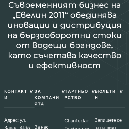
Съвременният бизнес на
„Евелин 2011“ обединява
иновации и дистрибуция
на бързооборотни стоки
от водещи брандове,
като съчетава качество
и ефективност
КОНТАКТ
ЗА
ПАРТНЬО
БЮЛЕТИ
И
КОМПАНИ
РСТВО
Н
ЯТА
Адрес: ул.
Запишете се
Chanteclair
За нас
Запад, 4135
за нашият